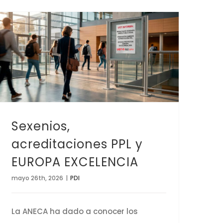
Sexenios, acreditaciones PPL y EUROPA EXCELENCIA
Sexenios,
acreditaciones PPL y
EUROPA EXCELENCIA
mayo 26th, 2026
|
PDI
La ANECA ha dado a conocer los