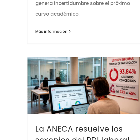
genera incertidumbre sobre el próximo
curso académico.
Más información
La ANECA resuelve los sexenios del PDI laboral
La ANECA resuelve los