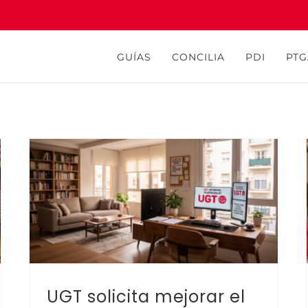
GUÍAS
CONCILIA
PDI
PTG
UGT solicita mejorar el teletrabajo
UGT solicita mejorar el