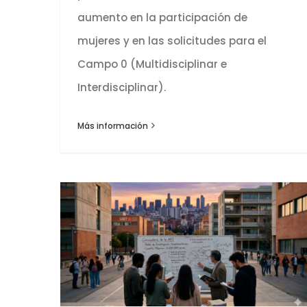
aumento en la participación de
mujeres y en las solicitudes para el
Campo 0 (Multidisciplinar e
Interdisciplinar).
Más información
Convocatoria de ayudas a redes de investigación 2026