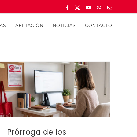
Facebook
X
YouTube
WhatsApp
Correo
electrónico
AS
AFILIACIÓN
NOTICIAS
CONTACTO
Prórroga de los programas de teletrabajo
Prórroga de los