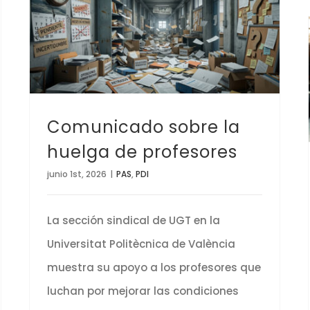
Comunicado sobre la huelga de profesores
Comunicado sobre la
huelga de profesores
junio 1st, 2026
|
PAS
,
PDI
La sección sindical de UGT en la
Universitat Politècnica de València
muestra su apoyo a los profesores que
luchan por mejorar las condiciones