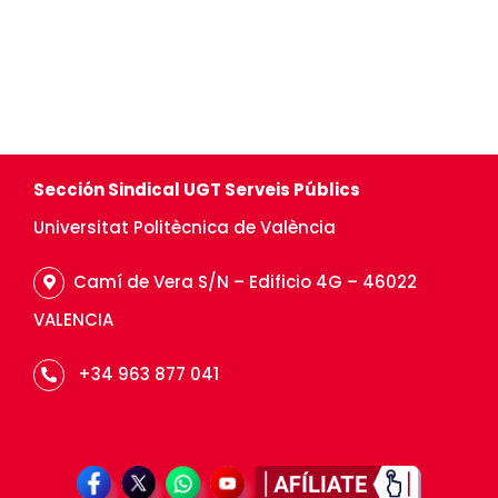
Sección Sindical UGT Serveis Públics
Universitat Politècnica de València
Camí de Vera S/N – Edificio 4G – 46022
VALENCIA
+34 963 877 041