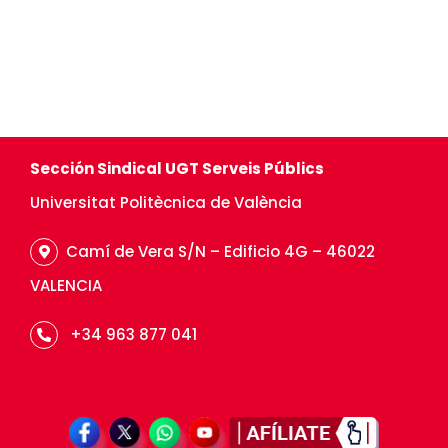
Sección Sindical UGT Serveis Públics
Universitat Politècnica de València
Camí de Vera S/N – Edificio 4G – 46022
VALENCIA
+34 963 877 041