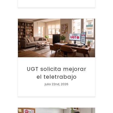
UGT solicita mejorar el teletrabajo
UGT solicita mejorar
el teletrabajo
julio 22nd, 2026