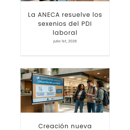
La ANECA resuelve los
sexenios del PDI
laboral
julio 1st, 2026
Creación nueva comisión ANECA
Creación nueva