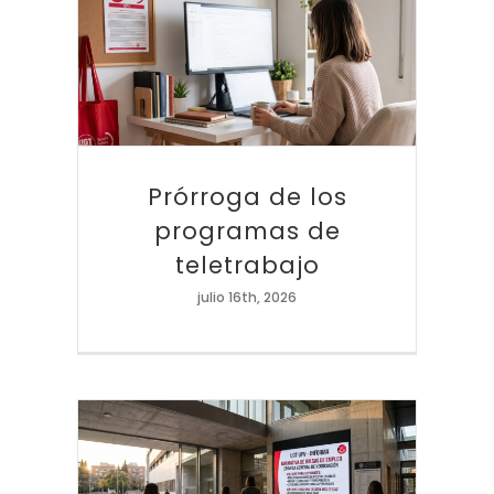
Prórroga de los programas de teletrabajo
Prórroga de los
programas de
teletrabajo
julio 16th, 2026
Las bolsas de empleo a negociación