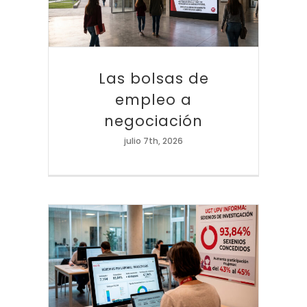
Las bolsas de
empleo a
negociación
julio 7th, 2026
La ANECA resuelve los sexenios del PDI laboral